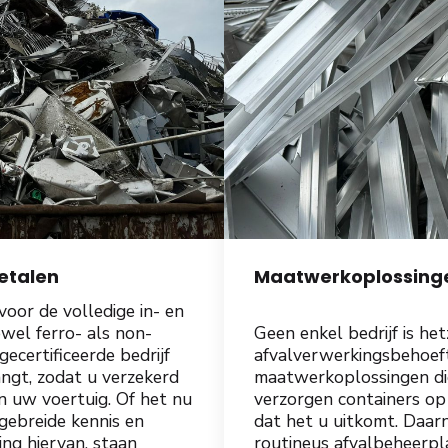
metalen
Maatwerkoplossing
oor de volledige in- en
wel ferro- als non-
Geen enkel bedrijf is he
certificeerde bedrijf
afvalverwerkingsbehoeft
angt, zodat u verzekerd
maatwerkoplossingen die 
n uw voertuig. Of het nu
verzorgen containers op
tgebreide kennis en
dat het u uitkomt. Daar
ing hiervan, staan
routineus afvalbeheerpl