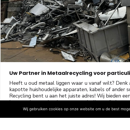
Uw Partner in Metaalrecycling voor particul
Heeft u oud metaal liggen waar u vanaf wilt? Denk 
kapotte huishoudelijke apparaten, kabels of ander 
Recycling bent u aan het juiste adres! Wij bieden ee
betrouwbare oplossing voor particulieren die hun me
Wij staan voor eerlijke vergoedingen, makkelijk en t
Wij gebruiken cookies op onze website om u de best mogel
en klein!