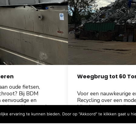
ieren
Weegbrug tot 60 To
aan oude fietsen,
schroot? Bij BDM
Voor een nauwkeurige e
n eenvoudige en
Recycling over een mode
talen willen recyclen.
Hierdoor kunnen wij zow
oegankelijk en voor groot
wat bijdraagt aan een ef
ijke ervaring te kunnen bieden. Door op "Akkoord" te klikken gaat u hi
Onze ervaren medewerker
zorgen voor een vlotte 