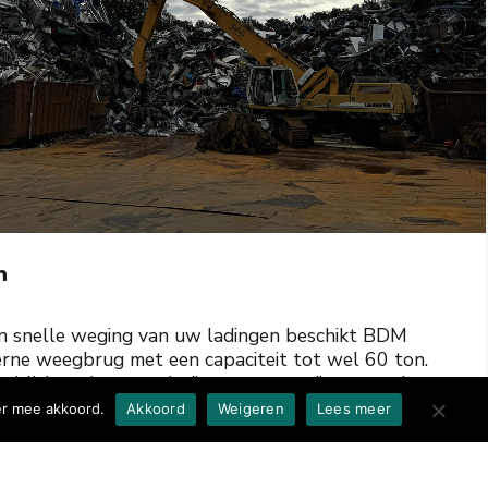
n
n snelle weging van uw ladingen beschikt BDM
rne weegbrug met een capaciteit tot wel 60 ton.
el lichte als zware ladingen eenvoudig verwerken,
ficiënte afhandeling en transparante facturering.
er mee akkoord.
Akkoord
Weigeren
Lees meer
s staan klaar om u hierbij te assisteren en te
doorloop.